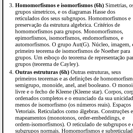
Homomorfismos e isomorfismos (6h)
Simetrias, o
grupos simetricos, e os diagramas Hasse dos
reticulados dos seus subgrupos. Homomorfismos e
preservação da estrutura algebrica. Critérios de
homomorfismos para grupos. Monomorfismos,
epimorfismos, isomorfismos, endomorfismos, e
automorfismos. O grupo Aut(G). Núcleo, imagem, 
primeiro teorema de isomorfismos de Noether para
grupos. Um esboço do teorema de representação pa
grupos (teorema de Cayley).
Outras estruturas (6h)
Outras estruturas, seus
primeiros teoremas e as definições de homomorfism
semigrupo, monoide, anel, anel booleano. O mono
livre e o fecho de Kleene (Kleene star). Corpos, cor
ordenados completos e o enunciado da sua unicidad
menos de isomorfismo (os números reais). Espaços
Vetoriais. Reticulados como álgebras. Construções 
mapeamentos (monotonos, order-embeddings, e
ordem-isomorfismos). O reticulado de subgrupos e 
subgrupos normais. Homomorfismos e subreticulad