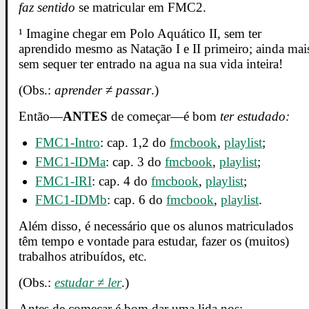
faz sentido
se matricular em FMC2.
¹ Imagine chegar em Polo Aquático II, sem ter
aprendido mesmo as Natação I e II primeiro; ainda mai
sem sequer ter entrado na agua na sua vida inteira!
(Obs.:
aprender
≠
passar
.)
Então—
ANTES
de começar—é bom
ter estudado:
FMC1-Intro
: cap. 1,2 do
fmcbook
,
playlist
;
FMC1-IDMa
: cap. 3 do
fmcbook
,
playlist
;
FMC1-IRI
: cap. 4 do
fmcbook
,
playlist
;
FMC1-IDMb
: cap. 6 do
fmcbook
,
playlist
.
Além disso, é necessário que os alunos matriculados
têm tempo e vontade para estudar, fazer os (muitos)
trabalhos atribuídos, etc.
(Obs.:
estudar
≠
ler
.)
Antes de começar é bom dar uma lida nos: