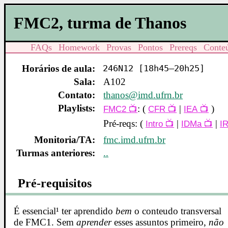
FMC2, turma de Thanos
FAQs
Homework
Provas
Pontos
Prereqs
Conte
Horários de aula:
246N12 [18h45–20h25]
Sala:
A102
Contato:
thanos@imd.ufrn.br
Playlists:
: (
|
)
FMC2
CFR
IEA
Pré-reqs: (
|
|
Intro
IDMa
IR
Monitoria/TA:
fmc.imd.ufrn.br
Turmas anteriores:
..
Pré-requisitos
É essencial¹ ter aprendido
bem
o conteudo transversal
de FMC1. Sem
aprender
esses assuntos primeiro,
não