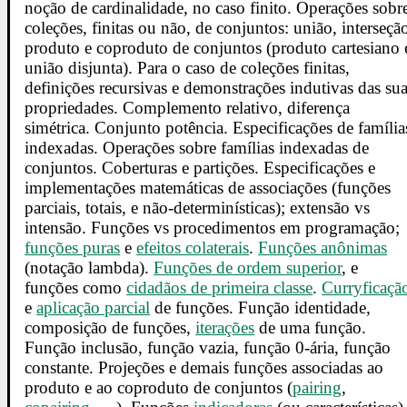
noção de cardinalidade, no caso finito. Operações sobr
coleções, finitas ou não, de conjuntos: união, interseçã
produto e coproduto de conjuntos (produto cartesiano 
união disjunta). Para o caso de coleções finitas,
definições recursivas e demonstrações indutivas das su
propriedades. Complemento relativo, diferença
simétrica. Conjunto potência. Especificações de família
indexadas. Operações sobre famílias indexadas de
conjuntos. Coberturas e partições. Especificações e
implementações matemáticas de associações (funções
parciais, totais, e não-determinísticas); extensão vs
intensão. Funções vs procedimentos em programação;
funções puras
e
efeitos colaterais
.
Funções anônimas
(notação lambda).
Funções de ordem superior
, e
funções como
cidadãos de primeira classe
.
Curryficaçã
e
aplicação parcial
de funções. Função identidade,
composição de funções,
iterações
de uma função.
Função inclusão, função vazia, função 0-ária, função
constante. Projeções e demais funções associadas ao
produto e ao coproduto de conjuntos (
pairing
,