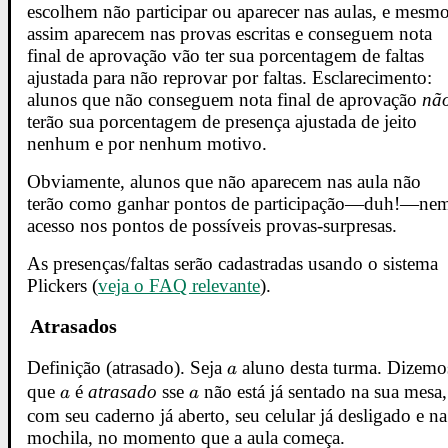
escolhem não participar ou aparecer nas aulas, e mesm
assim aparecem nas provas escritas e conseguem nota
final de aprovação vão ter sua porcentagem de faltas
ajustada para não reprovar por faltas. Esclarecimento:
alunos que não conseguem nota final de aprovação
nã
terão sua porcentagem de presença ajustada de jeito
nenhum e por nenhum motivo.
Obviamente, alunos que não aparecem nas aula não
terão como ganhar pontos de participação—duh!—ne
acesso nos pontos de possíveis provas-surpresas.
As presenças/faltas serão cadastradas usando o sistema
Plickers (
veja o FAQ relevante
).
Atrasados
Definição (atrasado). Seja
a
aluno desta turma. Dizemo
a
que
a
é
atrasado
sse
a
não está já sentado na sua mesa,
a
a
com seu caderno já aberto, seu celular já desligado e na
mochila, no momento que a aula começa.