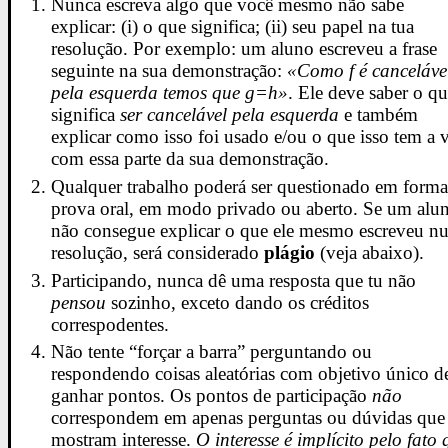
Nunca escreva algo que você mesmo não sabe
explicar: (i) o que significa; (ii) seu papel na tua
resolução. Por exemplo: um aluno escreveu a frase
seguinte na sua demonstração:
«Como f é canceláve
pela esquerda temos que g=h»
. Ele deve saber o q
significa
ser cancelável pela esquerda
e também
explicar como isso foi usado e/ou o que isso tem a 
com essa parte da sua demonstração.
Qualquer trabalho poderá ser questionado em forma
prova oral, em modo privado ou aberto. Se um alu
não consegue explicar o que ele mesmo escreveu n
resolução, será considerado
plágio
(veja abaixo).
Participando, nunca dê uma resposta que tu não
pensou
sozinho, exceto dando os créditos
correspodentes.
Não tente “forçar a barra” perguntando ou
respondendo coisas aleatórias com objetivo único d
ganhar pontos. Os pontos de participação
não
correspondem em apenas perguntas ou dúvidas que
mostram interesse.
O interesse é implícito pelo fato 