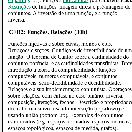
copairing
, …). Funções
indicadoras
(ou características)
Restrições
de funções. Imagem direta e pré-imagem de
conjuntos. A inversão de uma função, e a função
inversa.
CFR2: Funções, Relações (30h)
Funções injetivas e sobrejetivas, monos e epis.
Retrações e seções. Condições de invertibilidade de u
função. O teorema de Cantor sobre a cardinalidade do
conjunto potência, e as cardinalidades transfinitas. Bre
introdução à teoria da computabilidade: funções
computáveis, números computáveis, e conjuntos
computáveis; semi-decidibilidade e decidibilidade.
Relações e a sua implementação conjuntista. Operações
sobre relações, com ênfase no caso binário: inversa,
composição, iterações, fechos. Descrição e propriedade
do fecho transitivo: usando interseção (top-down) e
usando união (bottom-up). Exemplos de conjuntos
estruturados (e.g. espaços normados, espaços métricos,
espaços topológicos, espaços de medida, grafos).