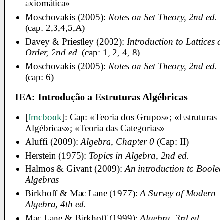
axiomática»
Moschovakis (2005):
Notes on Set Theory, 2nd ed.
(cap: 2,3,4,5,A)
Davey & Priestley (2002):
Introduction to Lattices
Order, 2nd ed.
(cap: 1, 2, 4, 8)
Moschovakis (2005):
Notes on Set Theory, 2nd ed.
(cap: 6)
IEA: Introdução a Estruturas Algébricas
[
fmcbook
]: Cap: «Teoria dos Grupos»; «Estruturas
Algébricas»; «Teoria das Categorias»
Aluffi (2009):
Algebra, Chapter 0
(Cap: II)
Herstein (1975):
Topics in Algebra, 2nd ed.
Halmos & Givant (2009):
An introduction to Bool
Algebras
Birkhoff & Mac Lane (1977):
A Survey of Modern
Algebra, 4th ed.
Mac Lane & Birkhoff (1999):
Algebra, 3rd ed.