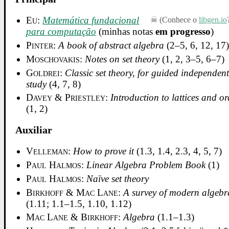
Eu
:
Matemática fundacional
(Conhece o
libgen.io
para computação
(minhas notas
em progresso
)
Pinter
:
A book of abstract algebra
(2–5, 6, 12, 17
Moschovakis
:
Notes on set theory
(1, 2, 3–5, 6–7)
Goldrei
:
Classic set theory, for guided independen
study
(4, 7, 8)
Davey & Priestley
:
Introduction to lattices and or
(1, 2)
Auxiliar
Velleman
:
How to prove it
(1.3, 1.4, 2.3, 4, 5, 7)
Paul Halmos
:
Linear Algebra Problem Book
(1)
Paul Halmos
:
Naïve set theory
Birkhoff & Mac Lane
:
A survey of modern algebr
(1.11; 1.1–1.5, 1.10, 1.12)
Mac Lane & Birkhoff
:
Algebra
(1.1–1.3)