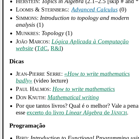
Herstein
:
Topics in Algebra
(2.1–2.5 [skip # and *
Loomis & Sternberg
:
Advanced Calculus
(0)
Simmons
:
Introduction to topology and modern
analysis
(1)
Munkres
:
Topology
(1)
João Marcos
:
Lógica Aplicada à Computação
website
(
TdC
,
R&I
)
Dicas
Jean-Pierre Serre
:
«How to write mathematics
badly»
(video lecture)
Paul Halmos
:
How to write mathematics
Don Knuth
:
Mathematical writing
Por que tantos livros? Qual é o melhor? Vale a pena 
esse
excerto do livro
Linear Algebra
de
Jänich
.
Programação
Bird
:
Introduction to Functional Programming usi