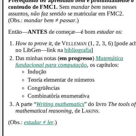
Prerequisito ter aprendido
bem
e profundamente o
conteudo de FMC1.
Sem
mandar bem
nesses
assuntos,
não faz sentido
se matricular em FMC2.
(Obs.:
mandar bem
≠
passar
.)
Então—
ANTES
de começar—é bom
estudar
os:
How to prove it
, de
Velleman
(1, 2, 3, 6) [pode ac
no LibGen—link na
bibliografia
]
Das minhas notas (
em progresso
)
Matemática
fundacional para computação
, os capítulos:
Indução
Teoría elementar de números
Congrüências
Combinatória enumerativa
A parte “
Writing mathematics
” do livro
The tools of
mathematical reasoning
, de
Lakins
.
(Obs.:
estudar
≠
ler
.)