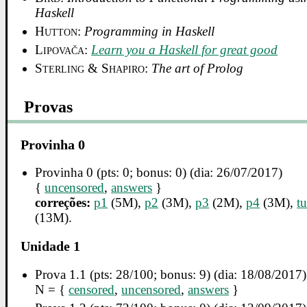
Haskell
Hutton
:
Programming in Haskell
Lipovača
:
Learn you a Haskell for great good
Sterling & Shapiro
:
The art of Prolog
Provas
Provinha 0
Provinha 0 (pts: 0; bonus: 0) (dia: 26/07/2017)
{
uncensored
,
answers
}
correções:
p1
(5M),
p2
(3M),
p3
(2M),
p4
(3M),
t
(13M).
Unidade 1
Prova 1.1 (pts: 28/100; bonus: 9) (dia: 18/08/2017)
N = {
censored
,
uncensored
,
answers
}