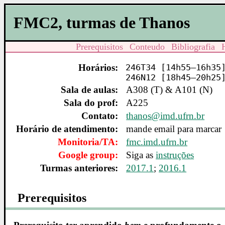
FMC2, turmas de Thanos
Prerequisitos
Conteudo
Bibliografia
Horários:
246T34 [14h55–16h35
246N12 [18h45–20h25
Sala de aulas:
A308 (T) & A101 (N)
Sala do prof:
A225
Contato:
thanos@imd.ufrn.br
Horário de atendimento:
mande email para marcar
Monitoria/TA:
fmc.imd.ufrn.br
Google group:
Siga as
instruções
Turmas anteriores:
2017.1
;
2016.1
Prerequisitos