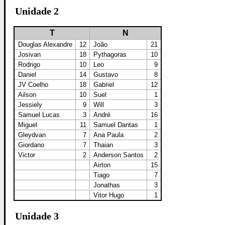
Unidade 2
T
N
Douglas Alexandre
12
João
21
Josivan
18
Pythagoras
10
Rodrigo
10
Leo
9
Daniel
14
Gustavo
8
JV Coelho
18
Gabriel
12
Ailson
10
Suel
1
Jessiely
9
Will
3
Samuel Lucas
3
André
16
Miguel
11
Samuel Dantas
1
Gleydvan
7
Ana Paula
2
Giordano
7
Thaian
3
Victor
2
Anderson Santos
2
Airton
15
Tiago
7
Jonathas
3
Vitor Hugo
1
Unidade 3