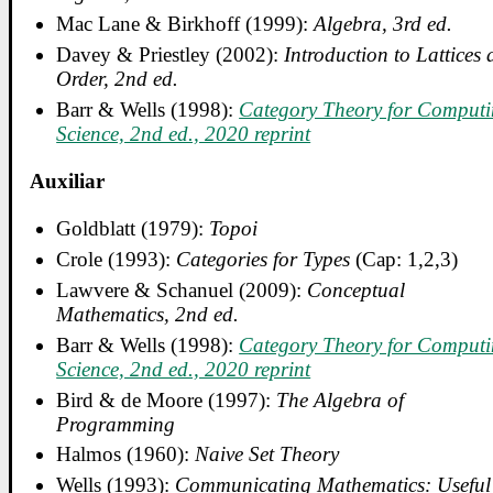
Mac Lane & Birkhoff (1999):
Algebra, 3rd ed.
Davey & Priestley (2002):
Introduction to Lattices
Order, 2nd ed.
Barr & Wells (1998):
Category Theory for Comput
Science, 2nd ed., 2020 reprint
Auxiliar
Goldblatt (1979):
Topoi
Crole (1993):
Categories for Types
(Cap: 1,2,3)
Lawvere & Schanuel (2009):
Conceptual
Mathematics, 2nd ed.
Barr & Wells (1998):
Category Theory for Comput
Science, 2nd ed., 2020 reprint
Bird & de Moore (1997):
The Algebra of
Programming
Halmos (1960):
Naive Set Theory
Wells (1993):
Communicating Mathematics: Useful