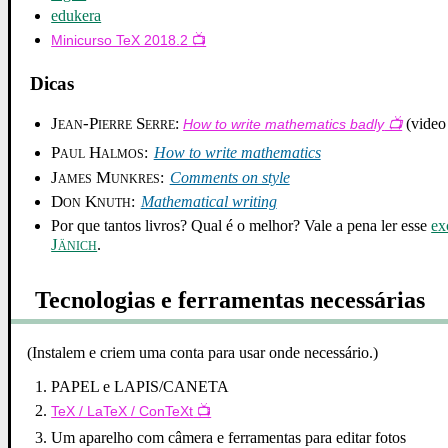
edukera
Minicurso TeX 2018.2
Dicas
Jean-Pierre Serre
:
(video 
How to write mathematics badly
Paul Halmos
:
How to write mathematics
James Munkres
:
Comments on style
Don Knuth
:
Mathematical writing
Por que tantos livros? Qual é o melhor? Vale a pena ler esse
ex
Jänich
.
Tecnologias e ferramentas necessárias
(Instalem e criem uma conta para usar onde necessário.)
PAPEL e LAPIS/CANETA
TeX / LaTeX / ConTeXt
Um aparelho com câmera e ferramentas para editar fotos