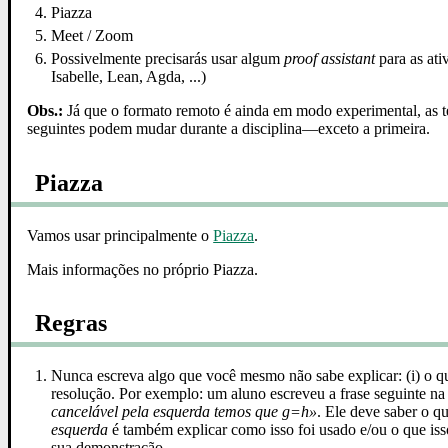
Piazza
Meet / Zoom
Possivelmente precisarás usar algum
proof assistant
para as ati
Isabelle, Lean, Agda, ...)
Obs.:
Já que o formato remoto é ainda em modo experimental, as t
seguintes podem mudar durante a disciplina—exceto a primeira.
Piazza
Vamos usar principalmente o
Piazza
.
Mais informações no próprio Piazza.
Regras
Nunca escreva algo que você mesmo não sabe explicar: (i) o que 
resolução. Por exemplo: um aluno escreveu a frase seguinte n
cancelável pela esquerda temos que g=h»
. Ele deve saber o q
esquerda
é também explicar como isso foi usado e/ou o que iss
sua demonstração.