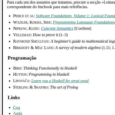
Para cada um dos assuntos que tratamos, procure a secção «Leitur
correspondente do fmcbook para mais referências.
Pierce et al
:
Software Foundations, Volume 1: Logical Found
Wadler, Kokke, Siek
:
Programming Language Foundations
Nipkow, Klein
:
Concrete Semantics
[ConSem]
Velleman
:
How to prove it
(1–3)
Raymond Smullyan
:
A beginner's guide to mathematical log
Birkhoff & Mac Lane
:
A survey of modern algebra
(1.11; 1
Programação
Bird
:
Thinking Functionally in Haskell
Hutton
:
Programming in Haskell
Lipovača
:
Learn you a Haskell for great good
Sterling & Shapiro
:
The art of Prolog
Links
Coq
Agda