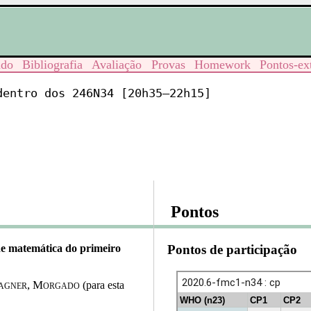
udo
Bibliografia
Avaliação
Provas
Homework
Pontos-ex
dentro dos 246N34 [20h35–22h15]
Pontos
de matemática do primeiro
Pontos de participação
Wagner, Morgado
(para esta