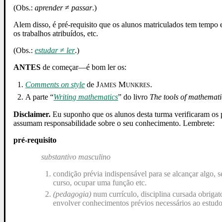
(Obs.:
aprender
≠
passar
.)
Alem disso, é pré-requisito que os alunos matriculados tem tempo e
os trabalhos atribuídos, etc.
(Obs.:
estudar
≠
ler
.)
ANTES
de começar—é bom ler os:
James Munkres
Comments on style
de
.
A parte “
Writing mathematics
” do livro
The tools of mathemati
Disclaimer.
Eu suponho que os alunos desta turma verificaram os pr
assumam responsabilidade sobre o seu conhecimento. Lembrete:
pré-requisito
substantivo masculino
condição prévia indispensável para se alcançar algo, 
curso, ocupar uma função etc.
(pedagogia)
num currículo, disciplina cursada obrigat
envolver conhecimentos prévios necessários ao estud