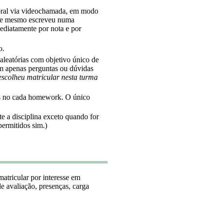
 oral via videochamada, em modo
ele mesmo escreveu numa
ediatamente por nota e por
o.
aleatórias com objetivo único de
 apenas perguntas ou dúvidas
u escolheu matricular nesta turma
os no cada homework. O único
e a disciplina exceto quando for
permitidos sim.)
atricular por interesse em
de avaliação, presenças, carga