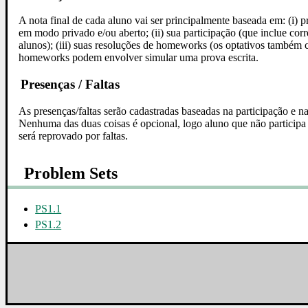
A nota final de cada aluno vai ser principalmente baseada em: (i)
em modo privado e/ou aberto; (ii) sua participação (que inclue cor
alunos); (iii) suas resoluções de homeworks (os optativos também 
homeworks podem envolver simular uma prova escrita.
Presenças / Faltas
As presenças/faltas serão cadastradas baseadas na participação e na
Nenhuma das duas coisas é opcional, logo aluno que não participa 
será reprovado por faltas.
Problem Sets
PS1.1
PS1.2