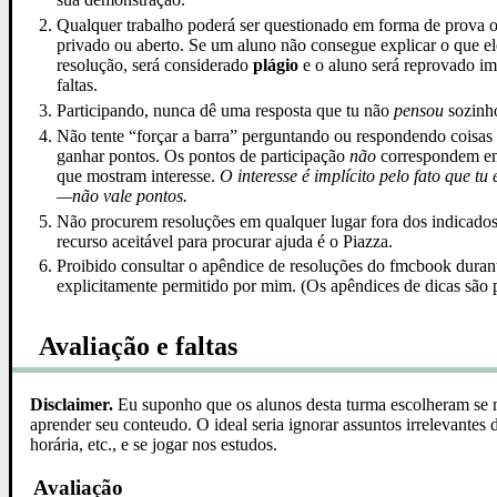
Qualquer trabalho poderá ser questionado em forma de prova
privado ou aberto. Se um aluno não consegue explicar o que 
resolução, será considerado
plágio
e o aluno será reprovado im
faltas.
Participando, nunca dê uma resposta que tu não
pensou
sozinh
Não tente “forçar a barra” perguntando ou respondendo coisas 
ganhar pontos. Os pontos de participação
não
correspondem em
que mostram interesse.
O interesse é implícito pelo fato que t
—não vale pontos.
Não procurem resoluções em qualquer lugar fora dos indicad
recurso aceitável para procurar ajuda é o Piazza.
Proibido consultar o apêndice de resoluções do fmcbook durant
explicitamente permitido por mim. (Os apêndices de dicas são 
Avaliação e faltas
Disclaimer.
Eu suponho que os alunos desta turma escolheram se m
aprender seu conteudo. O ideal seria ignorar assuntos irrelevantes 
horária, etc., e se jogar nos estudos.
Avaliação