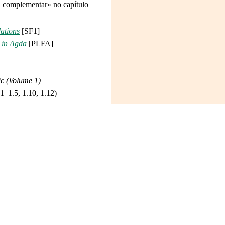
a complementar» no capítulo
ations
[SF1]
 in Agda
[PLFA]
ic (Volume 1)
.1–1.5, 1.10, 1.12)