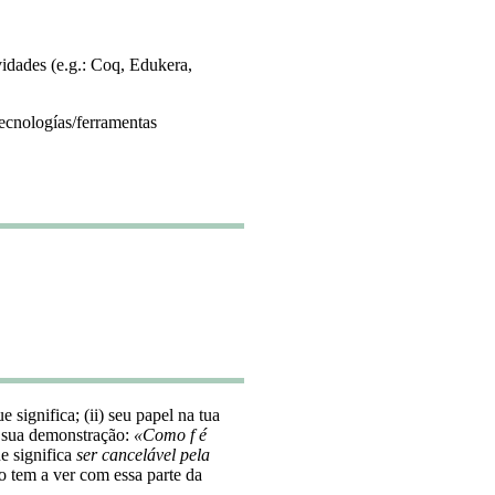
vidades (e.g.: Coq, Edukera,
ecnologías/ferramentas
significa; (ii) seu papel na tua
a sua demonstração:
«Como f é
ue significa
ser cancelável pela
o tem a ver com essa parte da