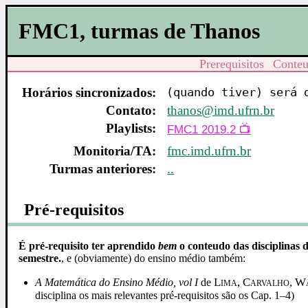
FMC1, turmas de Thanos
Prerequisitos
Conte
Horários sincronizados:
(quando tiver) será 
Contato:
thanos@imd.ufrn.br
Playlists:
FMC1 2019.2
Monitoria/TA:
fmc.imd.ufrn.br
Turmas anteriores:
..
Pré-requisitos
É pré-requisito ter aprendido
bem
o conteudo das disciplinas 
semestre.
, e (obviamente) do ensino médio também:
Lima, Carvalho, 
A Matemática do Ensino Médio, vol I
de
disciplina os mais relevantes pré-requisitos são os Cap. 1–4)