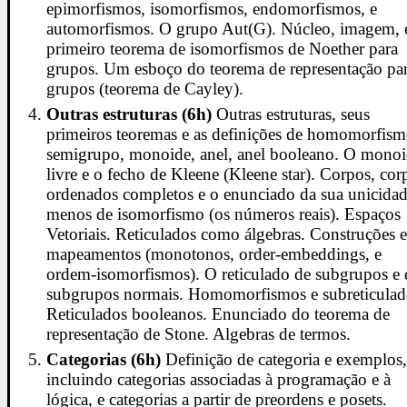
epimorfismos, isomorfismos, endomorfismos, e
automorfismos. O grupo Aut(G). Núcleo, imagem, 
primeiro teorema de isomorfismos de Noether para
grupos. Um esboço do teorema de representação pa
grupos (teorema de Cayley).
Outras estruturas (6h)
Outras estruturas, seus
primeiros teoremas e as definições de homomorfism
semigrupo, monoide, anel, anel booleano. O mono
livre e o fecho de Kleene (Kleene star). Corpos, cor
ordenados completos e o enunciado da sua unicidad
menos de isomorfismo (os números reais). Espaços
Vetoriais. Reticulados como álgebras. Construções 
mapeamentos (monotonos, order-embeddings, e
ordem-isomorfismos). O reticulado de subgrupos e 
subgrupos normais. Homomorfismos e subreticulad
Reticulados booleanos. Enunciado do teorema de
representação de Stone. Algebras de termos.
Categorias (6h)
Definição de categoria e exemplos
incluindo categorias associadas à programação e à
lógica, e categorias a partir de preordens e posets.