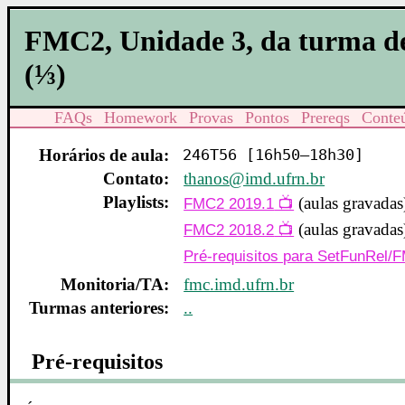
FMC2, Unidade 3, da turma d
(⅓)
FAQs
Homework
Provas
Pontos
Prereqs
Conte
Horários de aula:
246T56 [16h50–18h30]
Contato:
thanos@imd.ufrn.br
Playlists:
(aulas gravadas
FMC2 2019.1
(aulas gravadas
FMC2 2018.2
Pré-requisitos para SetFunRel/
Monitoria/TA:
fmc.imd.ufrn.br
Turmas anteriores:
..
Pré-requisitos