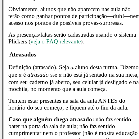
Obviamente, alunos que não aparecem nas aula não
terão como ganhar pontos de participação—duh!—ne
acesso nos pontos de possíveis provas-surpresas.
As presenças/faltas serão cadastradas usando o sistema
Plickers (
veja o FAQ relevante
).
Atrasados
Definição (atrasado). Seja
a
aluno desta turma. Dizemo
a
que
a
é
atrasado
sse
a
não está já sentado na sua mesa,
a
a
com seu caderno já aberto, seu celular já desligado e na
mochila, no momento que a aula começa.
Tentem estar presentes na sala da aula ANTES do
horário do seu começo, e fiquem até o fim da aula.
Caso que alguém chega atrasado:
não faz sentido
bater na porta da sala de aula; não faz sentido
cumprimentar nem o professor (não é mostra educação