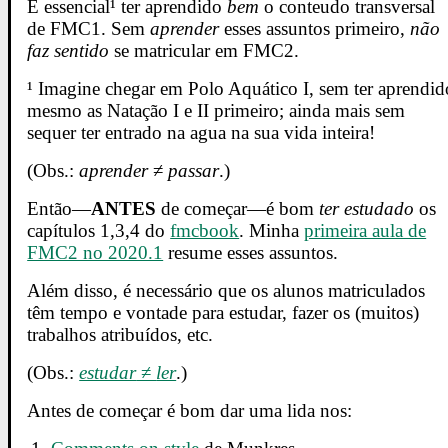
É essencial¹ ter aprendido
bem
o conteudo transversal
de FMC1. Sem
aprender
esses assuntos primeiro,
não
faz sentido
se matricular em FMC2.
¹ Imagine chegar em Polo Aquático I, sem ter aprendid
mesmo as Natação I e II primeiro; ainda mais sem
sequer ter entrado na agua na sua vida inteira!
(Obs.:
aprender
≠
passar
.)
Então—
ANTES
de começar—é bom
ter estudado
os
capítulos 1,3,4 do
fmcbook
. Minha
primeira aula de
FMC2 no 2020.1
resume esses assuntos.
Além disso, é necessário que os alunos matriculados
têm tempo e vontade para estudar, fazer os (muitos)
trabalhos atribuídos, etc.
(Obs.:
estudar
≠
ler
.)
Antes de começar é bom dar uma lida nos: