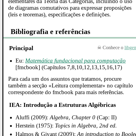
elementares da Teoria das Categorias, incluindo o uso
de diagramas comutativos para expressar proposições
(leis e teoremas), especificações e definições.
Bibliografia e referências
Principal
Conhece o
libge
Eu:
Matemática fundacional para computação
[fmcbook] (Capítulos 7,8,10,12,13,15,16,17)
Para cada um dos assuntos que tratamos, procure
também a secção «Leitura complementar» no capítulo
correspondente do fmcbook para mais referências.
IEA: Introdução a Estruturas Algébricas
Aluffi (2009):
Algebra, Chapter 0
(Cap: II)
Herstein (1975):
Topics in Algebra, 2nd ed.
Halmos & Givant (2009):
An introduction to Bool