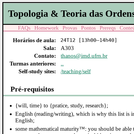
Topologia & Teoria das Orden
FAQs
Homework
Provas
Pontos
Prereqs
Conte
Horários de aula:
24T12 [13h00–14h40]
Sala:
A303
Contato:
thanos@imd.ufrn.br
Turmas anteriores:
..
Self-study sites:
/teaching/self
Pré-requisitos
{will, time} to {pratice, study, research};
English (reading/writing), which is why this list is i
English;
some mathematical maturity™: you should be able 