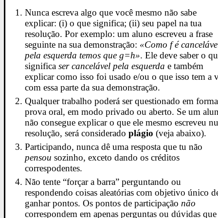
Nunca escreva algo que você mesmo não sabe
explicar: (i) o que significa; (ii) seu papel na tua
resolução. Por exemplo: um aluno escreveu a frase
seguinte na sua demonstração:
«Como f é canceláve
pela esquerda temos que g=h»
. Ele deve saber o q
significa
ser cancelável pela esquerda
e também
explicar como isso foi usado e/ou o que isso tem a 
com essa parte da sua demonstração.
Qualquer trabalho poderá ser questionado em forma
prova oral, em modo privado ou aberto. Se um alu
não consegue explicar o que ele mesmo escreveu n
resolução, será considerado
plágio
(veja abaixo).
Participando, nunca dê uma resposta que tu não
pensou
sozinho, exceto dando os créditos
correspodentes.
Não tente “forçar a barra” perguntando ou
respondendo coisas aleatórias com objetivo único d
ganhar pontos. Os pontos de participação
não
correspondem em apenas perguntas ou dúvidas que