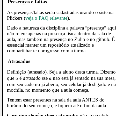
Presenças e faltas
As presenças/faltas serão cadastradas usando o sistema
Plickers (
veja o FAQ relevante
).
Dado a natureza da disciplina a palavra “presença” aqu
não refere apenas na presença física dentro da sala de
aula, mas também na presença no Zulip e no github. É
essencial manter um repositório atualizado e
compartilhar teu progresso com a turma.
Atrasados
Definição (atrasado). Seja
a
aluno desta turma. Dizemo
a
que
a
é
atrasado
sse
a
não está já sentado na sua mesa,
a
a
com seu caderno já aberto, seu celular já desligado e na
mochila, no momento que a aula começa.
Tentem estar presentes na sala da aula ANTES do
horário do seu começo, e fiquem até o fim da aula.
Caso que alguém chega atrasado:
não faz sentido