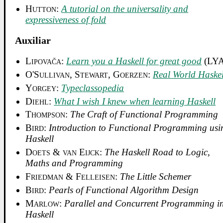
Hutton
:
A tutorial on the universality and
expressiveness of fold
Auxiliar
Lipovača
:
Learn you a Haskell for great good
(LY
O'Sullivan, Stewart, Goerzen
:
Real World Haskel
Yorgey
:
Typeclassopedia
Diehl
:
What I wish I knew when learning Haskell
Thompson
:
The Craft of Functional Programming
Bird
:
Introduction to Functional Programming usi
Haskell
Doets & van Eijck
:
The Haskell Road to Logic,
Maths and Programming
Friedman & Felleisen
:
The Little Schemer
Bird
:
Pearls of Functional Algorithm Design
Marlow
:
Parallel and Concurrent Programming i
Haskell