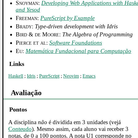
Snoyman
:
Developing Web Applications with Haske
and Yesod
Freeman
:
PureScript by Example
Brady
:
Type-driven development with Idris
Bird & de Moore
:
The Algebra of Programming
Pierce et al
:
Software Foundations
Eu
:
Matemática Fundacional para Computação
Links
Haskell
;
Idris
;
PureScript
;
Neovim
;
Emacs
Avaliação
Pontos
A disciplina
não
é dividida em 3 unidades (vejá
Conteudo
). Mesmo assim, cada aluno vai receber 3
notas, de 0 a 100 pontos. A nota U1 corresponde no