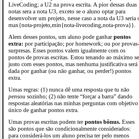
LiveCoding; a U2 na prova escrita. A pior dessas duas
notas sera a nota U3, exceto se o aluno optar para
desenvolver um projeto, nesse caso a nota da U3 seria 
max{nota-projeto,min{nota-livecoding,nota-prova}}.
Alem desses pontos, um aluno pode ganhar
pontos
extra:
por participação; por homework; ou por provas
surpresas. Esses pontos valem igualmente com os
pontos de provas escritas. Estou tenando ao máximo se
justo com esses pontos, mas nenhuma justificativa será
dada por ganhar (ou não ganhar, ou perder!) pontos
extra.
Umas regras: (1) nunca dê uma resposta que tu não
pensou
sozinho; (2) não tente “forçar a barra” dando
respostas aleatórias nas minhas perguntas com objetivo
único de ganhar pontos extra.
Umas provas escritas podem ter
pontos bônus.
Esses
são pontos que são condicionalmente considerados:
para considerá-los um aluno precisa ter pelo menos