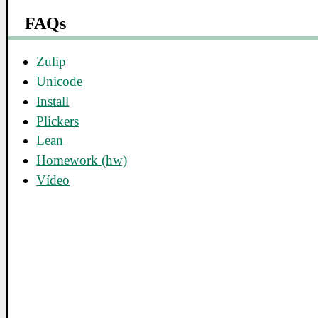
FAQs
Zulip
Unicode
Install
Plickers
Lean
Homework (hw)
Vídeo