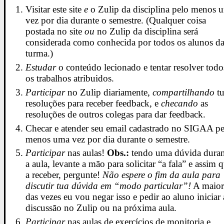
Visitar este site
e
o Zulip da disciplina pelo menos 
vez por dia durante o semestre. (Qualquer coisa
postada no site
ou
no Zulip da disciplina será
considerada como conhecida por todos os alunos d
turma.)
Estudar
o conteúdo lecionado e tentar resolver todo
os trabalhos atribuidos.
Participar
no Zulip diariamente,
compartilhando
tu
resoluções para receber feedback, e
checando
as
resoluções de outros colegas para dar feedback.
Checar e atender seu email cadastrado no SIGAA pe
menos uma vez por dia durante o semestre.
Participar
nas aulas!
Obs.:
tendo uma dúvida duran
a aula, levante a mão para solicitar “a fala” e assim 
a receber, pergunte!
Não espere o fim da aula para
discutir tua dúvida em “modo particular”!
A maior
das vezes eu vou negar isso e pedir ao aluno iniciar 
discussão no Zulip ou na próxima aula.
Participar
nas aulas de exercícios de monitoria e