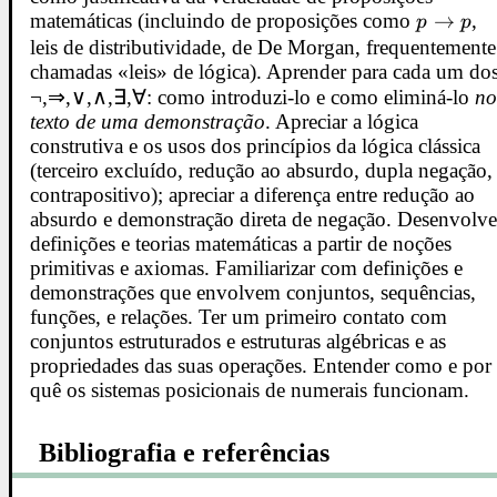
matemáticas (incluindo de proposições como
p\to
→
,
p
p
p
leis de distributividade, de De Morgan, frequentemente
chamadas «leis» de lógica). Aprender para cada um do
¬,⇒,∨,∧,∃,∀: como introduzi-lo e como eliminá-lo
n
texto de uma demonstração
. Apreciar a lógica
construtiva e os usos dos princípios da lógica clássica
(terceiro excluído, redução ao absurdo, dupla negação,
contrapositivo); apreciar a diferença entre redução ao
absurdo e demonstração direta de negação. Desenvolve
definições e teorias matemáticas a partir de noções
primitivas e axiomas. Familiarizar com definições e
demonstrações que envolvem conjuntos, sequências,
funções, e relações. Ter um primeiro contato com
conjuntos estruturados e estruturas algébricas e as
propriedades das suas operações. Entender como e por
quê os sistemas posicionais de numerais funcionam.
Bibliografia e referências