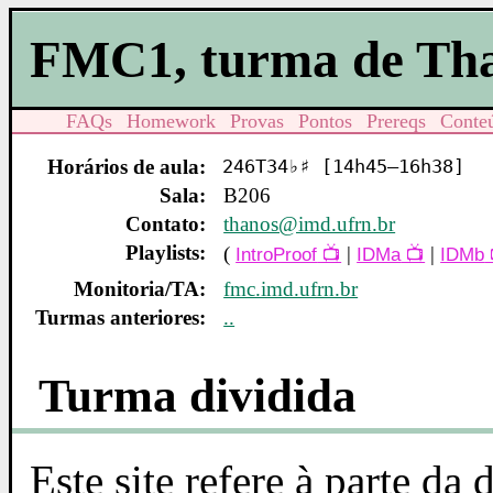
FMC1, turma de Th
FAQs
Homework
Provas
Pontos
Prereqs
Conte
Horários de aula:
246T34♭♯ [14h45–16h38]
Sala:
B206
Contato:
thanos@imd.ufrn.br
Playlists:
(
|
|
IntroProof
IDMa
IDMb
Monitoria/TA:
fmc.imd.ufrn.br
Turmas anteriores:
..
Turma dividida
Este site refere à parte da 