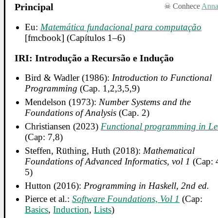
Principal
Conhece
Ann
Eu:
Matemática fundacional para computação
[fmcbook] (Capítulos 1–6)
IRI: Introdução a Recursão e Indução
Bird & Wadler (1986):
Introduction to Functional
Programming
(Cap. 1,2,3,5,9)
Mendelson (1973):
Number Systems and the
Foundations of Analysis
(Cap. 2)
Christiansen (2023)
Functional programming in L
(Cap: 7,8)
Steffen, Rüthing, Huth (2018):
Mathematical
Foundations of Advanced Informatics, vol 1
(Cap: 
5)
Hutton (2016):
Programming in Haskell, 2nd ed.
Pierce et al.:
Software Foundations, Vol 1
(Cap:
Basics
,
Induction
,
Lists
)