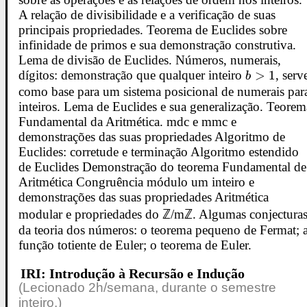
A relação de divisibilidade e a verificação de suas
principais propriedades. Teorema de Euclides sobre
infinidade de primos e sua demonstração construtiva.
Lema de divisão de Euclides. Números, numerais,
dígitos: demonstração que qualquer inteiro
b
>
1
, serv
b
>
como base para um sistema posicional de numerais par
inteiros. Lema de Euclides e sua generalização. Teorem
1
Fundamental da Aritmética. mdc e mmc e
demonstrações das suas propriedades Algoritmo de
Euclides: corretude e terminação Algoritmo estendido
de Euclides Demonstração do teorema Fundamental de
Aritmética Congruência módulo um inteiro e
demonstrações das suas propriedades Aritmética
modular e propriedades do ℤ/mℤ. Algumas conjectura
da teoria dos números: o teorema pequeno de Fermat; 
função totiente de Euler; o teorema de Euler.
IRI: Introdução à Recursão e Indução
(Lecionado 2h/semana, durante o semestre
inteiro.)