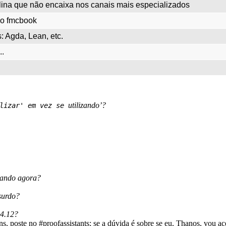
lina que não encaixa nos canais mais especializados
e o fmcbook
: Agda, Lean, etc.
..
utilizando’?
ilizar' em vez se
mando agora?
surdo?
Θ4.12?
, poste no #proofassistants; se a dúvida é sobre se eu, Thanos, vou ac