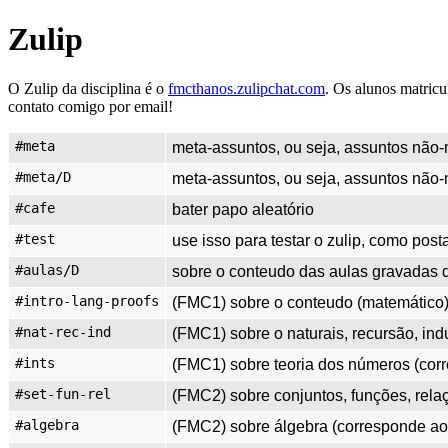
Zulip
O Zulip da disciplina é o
fmcthanos.zulipchat.com
. Os alunos matric
contato comigo por email!
#meta
meta-assuntos, ou seja, assuntos não-m
#meta/D
meta-assuntos, ou seja, assuntos não-m
#cafe
bater papo aleatório
#test
use isso para testar o zulip, como posta
#aulas/D
sobre o conteudo das aulas gravadas d
#intro-lang-proofs
(FMC1) sobre o conteudo (matemático) 
#nat-rec-ind
(FMC1) sobre o naturais, recursão, ind
#ints
(FMC1) sobre teoria dos números (corr
#set-fun-rel
(FMC2) sobre conjuntos, funções, rela
#algebra
(FMC2) sobre álgebra (corresponde aos