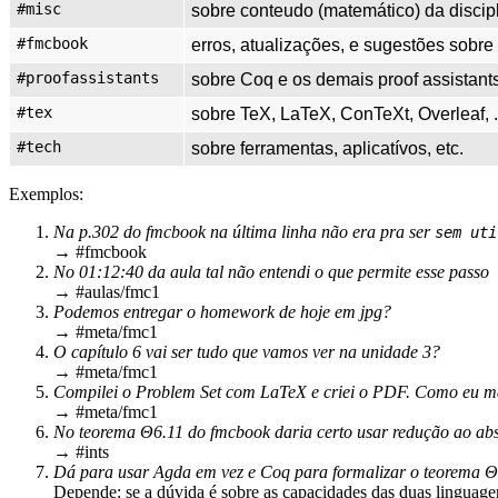
#misc
sobre conteudo (matemático) da discip
#fmcbook
erros, atualizações, e sugestões sobr
#proofassistants
sobre Coq e os demais proof assistants
#tex
sobre TeX, LaTeX, ConTeXt, Overleaf, .
#tech
sobre ferramentas, aplicatívos, etc.
Exemplos:
Na p.302 do fmcbook na última linha não era pra ser
sem ut
→ #fmcbook
No 01:12:40 da aula tal não entendi o que permite esse passo
→ #aulas/fmc1
Podemos entregar o homework de hoje em jpg?
→ #meta/fmc1
O capítulo 6 vai ser tudo que vamos ver na unidade 3?
→ #meta/fmc1
Compilei o Problem Set com LaTeX e criei o PDF. Como eu 
→ #meta/fmc1
No teorema Θ6.11 do fmcbook daria certo usar redução ao ab
→ #ints
Dá para usar Agda em vez e Coq para formalizar o teorema 
Depende: se a dúvida é sobre as capacidades das duas linguagens